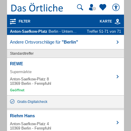
FILTER
KARTE
Anton-Saefkow-Platz
Berlin - Unternehmen und Personen
Treffer 51-71 von 71
Andere Ortsvorschläge für
"Berlin"
Standardtreffer
REWE
Supermärkte
Anton-Saefkow-Platz 8
10369 Berlin - Fennpfuhl
Gratis-Digitalcheck
Riehm Hans
Anton-Saefkow-Platz 4
10369 Berlin - Fennpfuhl