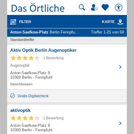
FILTER
KARTE
Anton-Saefkow-Platz
Berlin Fennpfuhl - Unternehmen und Personen
Treffer 1-25 von 69
Standardtreffer
Aktiv Optik Berlin Augenoptiker
1 Bewertung
Augenoptik
Anton-Saefkow-Platz 8
10369 Berlin - Fennpfuhl
Gratis-Digitalcheck
aktivoptik
1 Bewertung
Anton-Saefkow-Platz 8
10369 Berlin - Fennpfuhl