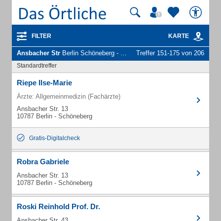
FILTER
KARTE
Ansbacher Str
Berlin Schöneberg - Unternehmen und Personen
Treffer 151-175 von 206
Standardtreffer
Riepe Ilse-Marie
Ärzte: Allgemeinmedizin (Fachärzte)
Ansbacher Str. 13
10787 Berlin - Schöneberg
Gratis-Digitalcheck
Robra Gabriele
Ansbacher Str. 13
10787 Berlin - Schöneberg
Roski Reinhold Prof. Dr.
Ansbacher Str. 43