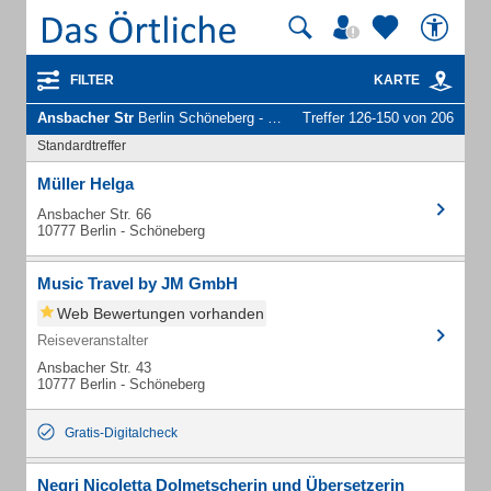
FILTER
KARTE
Ansbacher Str
Berlin Schöneberg - Unternehmen und Personen
Treffer 126-150 von 206
Standardtreffer
Müller Helga
Ansbacher Str. 66
10777 Berlin - Schöneberg
Music Travel by JM GmbH
Web Bewertungen vorhanden
Reiseveranstalter
Ansbacher Str. 43
10777 Berlin - Schöneberg
Gratis-Digitalcheck
Negri Nicoletta Dolmetscherin und Übersetzerin