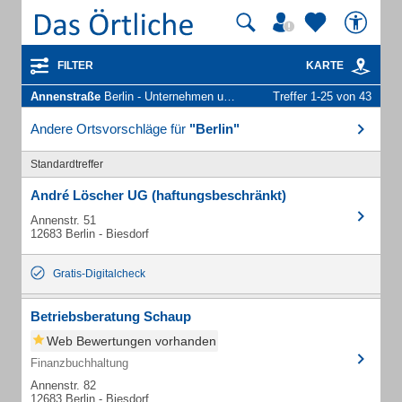
FILTER
KARTE
Annenstraße
Berlin - Unternehmen und Personen
Treffer 1-25 von 43
Andere Ortsvorschläge für
"Berlin"
Standardtreffer
André Löscher UG (haftungsbeschränkt)
Annenstr. 51
12683 Berlin - Biesdorf
Gratis-Digitalcheck
Betriebsberatung Schaup
Web Bewertungen vorhanden
Finanzbuchhaltung
Annenstr. 82
12683 Berlin - Biesdorf