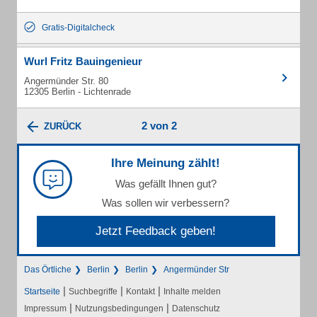
Gratis-Digitalcheck
Wurl Fritz Bauingenieur
Angermünder Str. 80
12305 Berlin - Lichtenrade
2 von 2
ZURÜCK
Ihre Meinung zählt!
Was gefällt Ihnen gut?
Was sollen wir verbessern?
Jetzt Feedback geben!
Das Örtliche
Berlin
Berlin
Angermünder Str
|
|
|
Startseite
Suchbegriffe
Kontakt
Inhalte melden
|
|
Impressum
Nutzungsbedingungen
Datenschutz