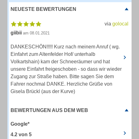
NEUESTE BEWERTUNGEN
via
golocal
giibii
am 08.01.2021
DANKESCHÖN!!!!! Kurz nach meinem Anruf ( wg.
Einfahrt zum Altenfelder Hof/ unterhalb
Volkartshain) kam der Schneeräumer und hat
unsere Einfahrt freigeschoben - so dass wir wieder
Zugang zur Straße haben. Bitte sagen Sie dem
Fahrer nochmal DANKE. Herzliche Grüße von
Gisela Brückl (aus der Kurve)
BEWERTUNGEN AUS DEM WEB
Google*
4.2
von
5