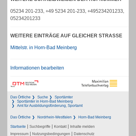
05234 201-233, +49 5234 201-233, +495234201233,
05234201233
WEITERE EINTRÄGE AUF GLEICHER STRASSE
Mittelstr. in Horn-Bad Meinberg
Informationen bearbeiten
Das Örtliche
Suche
Sportämter
Sportämter in Horn-Bad Meinberg
Amt für Ausbildungsförderung, Sportamt
Das Örtliche
Nordrhein-Westfalen
Horn-Bad Meinberg
|
|
|
Startseite
Suchbegriffe
Kontakt
Inhalte melden
|
|
Impressum
Nutzungsbedingungen
Datenschutz