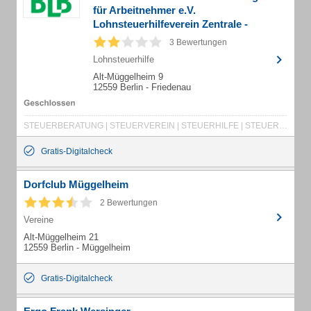
für Arbeitnehmer e.V.
Lohnsteuerhilfeverein Zentrale -
Beratungsstelle BLB
3 Bewertungen
Lohnsteuerhilfe
Alt-Müggelheim 9
12559 Berlin - Friedenau
STEUERBERATUNG | STEUERVEREIN | STEUERHILFE | STEUER | STEUERBESCHEID | LOHNSTEUER | LOHNSTEUERHILFE | LOHNSTEUERHILFEVEREIN | LOHNSTEUERBERATUNG | LOHNSTEUERBERATER | LOHNSTEUERSACHE | EINKOMMENSSTEUER | EINKOMMENSSTEUERERKLÄRUNG | LOHNSTEUERJAHRESAUSGLEICH | STEUERSACHE | STEUERERKLÄRUNG | STEUERAUSGLEICH | JAHRESAUSGLEICH | STEUERZAHLER | FINANZAMT | VERANLAGUNG
Gratis-Digitalcheck
Dorfclub Müggelheim
2 Bewertungen
Vereine
Alt-Müggelheim 21
12559 Berlin - Müggelheim
Gratis-Digitalcheck