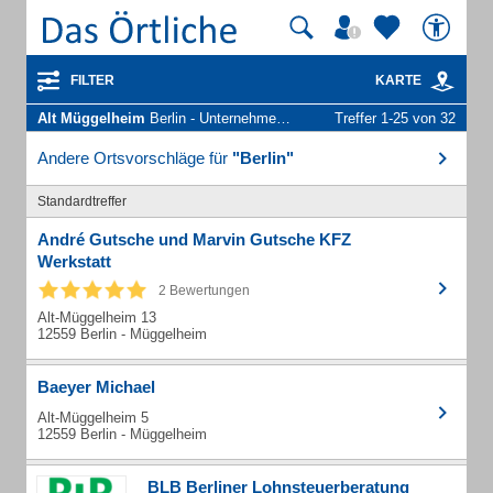
FILTER
KARTE
Alt Müggelheim
Berlin - Unternehmen und Personen
Treffer 1-25 von 32
Andere Ortsvorschläge für
"Berlin"
Standardtreffer
André Gutsche und Marvin Gutsche KFZ
Werkstatt
2 Bewertungen
Alt-Müggelheim 13
12559 Berlin - Müggelheim
Baeyer Michael
Alt-Müggelheim 5
12559 Berlin - Müggelheim
BLB Berliner Lohnsteuerberatung