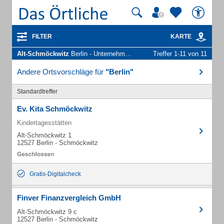
FILTER
KARTE
Alt-Schmöckwitz
Berlin - Unternehmen und Personen
Treffer 1-11 von 11
Andere Ortsvorschläge für
"Berlin"
Standardtreffer
Ev. Kita Schmöckwitz
Kindertagesstätten
Alt-Schmöckwitz 1
12527 Berlin - Schmöckwitz
Gratis-Digitalcheck
Finver Finanzvergleich GmbH
Alt-Schmöckwitz 9 c
12527 Berlin - Schmöckwitz