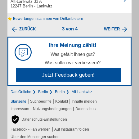
Alt-Lankwitz 33 A
12247 Berlin - Lankwitz
Bewertungen stammen von Drittanbietern
3 von 4
ZURÜCK
WEITER
Ihre Meinung zählt!
Was gefällt Ihnen gut?
Was sollen wir verbessern?
Jetzt Feedback geben!
Das Örtliche
Berlin
Berlin
Alt-Lankwitz
|
|
|
Startseite
Suchbegriffe
Kontakt
Inhalte melden
|
|
Impressum
Nutzungsbedingungen
Datenschutz
Datenschutz-Einstellungen
|
Facebook - Fan werden
Auf Instagram folgen
Über den Messenger suchen