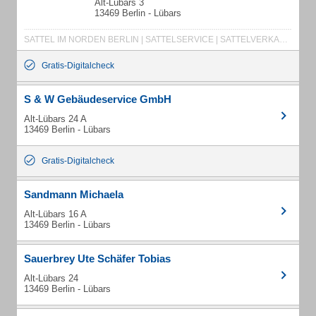
Alt-Lübars 3
13469 Berlin - Lübars
SATTEL IM NORDEN BERLIN | SATTELSERVICE | SATTELVERKAUF | SATTELBERATUNG | SATTELÄNDERUNGEN | GEBRAUCHTE SÄTTEL | DRESSURSATTEL | SPRINGSATTEL | SATTEL BERLIN | ISLANDSATTEL | PRESTIGE SPRINGSATTEL | PRESTIGE DRESSURSATTEL | EURORIDING SÄTTEL | STÜBBEN SÄTTEL | SPANISCHE SÄTTEL | AMERIGO SÄTTEL | PASSIER SÄTTEL | EQUILINE SÄTTEL | KENTAUER SÄTTEL | BUSSE SÄTTEL | WINTEC SÄTTEL | SOMMER SÄTTEL | BUTTERFLY SÄTTEL | IKONIC SÄTTEL | ALBION SÄTTEL
Gratis-Digitalcheck
S & W Gebäudeservice GmbH
Alt-Lübars 24 A
13469 Berlin - Lübars
Gratis-Digitalcheck
Sandmann Michaela
Alt-Lübars 16 A
13469 Berlin - Lübars
Sauerbrey Ute Schäfer Tobias
Alt-Lübars 24
13469 Berlin - Lübars