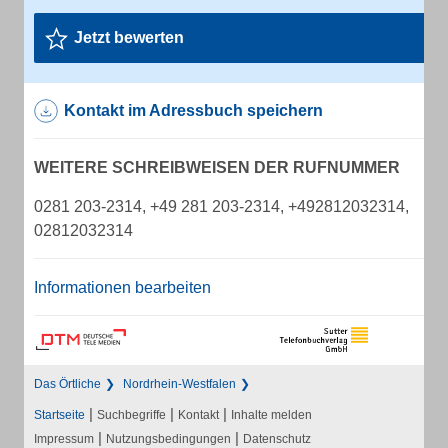
Jetzt bewerten
Kontakt im Adressbuch speichern
WEITERE SCHREIBWEISEN DER RUFNUMMER
0281 203-2314, +49 281 203-2314, +492812032314,
02812032314
Informationen bearbeiten
Das Örtliche
Nordrhein-Westfalen
|
|
|
Startseite
Suchbegriffe
Kontakt
Inhalte melden
|
|
Impressum
Nutzungsbedingungen
Datenschutz