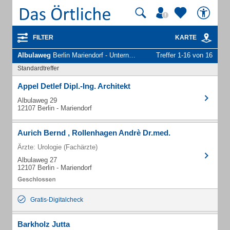
FILTER
KARTE
Albulaweg
Berlin Mariendorf - Unternehmen und Personen
Treffer 1-16 von 16
Standardtreffer
Appel Detlef Dipl.-Ing. Architekt
Albulaweg 29
12107 Berlin - Mariendorf
Aurich Bernd , Rollenhagen Andrè Dr.med.
Ärzte: Urologie (Fachärzte)
Albulaweg 27
12107 Berlin - Mariendorf
Gratis-Digitalcheck
Barkholz Jutta