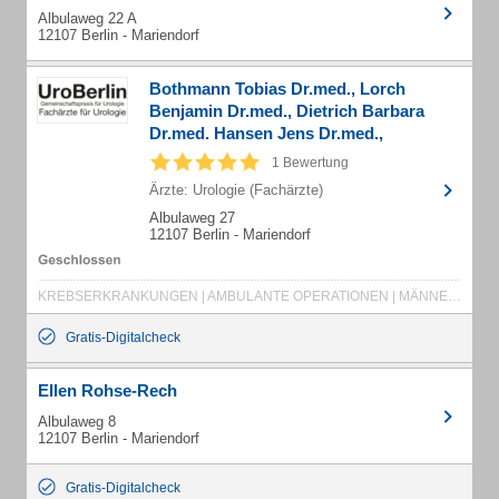
Albulaweg 22 A
12107 Berlin - Mariendorf
Bothmann Tobias Dr.med., Lorch
Benjamin Dr.med., Dietrich Barbara
Dr.med. Hansen Jens Dr.med.,
Söffker-Hölzel Claudia Fachärzte für
1 Bewertung
Urologie
Ärzte: Urologie (Fachärzte)
Albulaweg 27
12107 Berlin - Mariendorf
KREBSERKRANKUNGEN | AMBULANTE OPERATIONEN | MÄNNERSPRECHSTUNDE | PROSTATABIOPSIE | PROSTATAKREBS | RÖNTGEN | STERILISATION | ULTRASCHALL | ACTIVE SURVEILLANCE | ANDROLOGISCHES LABOR | KINDERWUNSCH | POTENZSTÖRUNGEN | STATIONÄRE BEHANDLUNG | HOLMIUMLASERABLATION | PROSTATA | HOLEP | TRANSURETHRALE | PROSTATARESEKTION | TURP | BLASENTUMORRESEKTION | TURB | FLUORESZENZ-GESTÜTZTE DIAGNOSTIK | HEXVIX | ENDOSKOPISCHE STEINENTFERNUNG | BLASE | HARNLEITER | NIERE | URS | PNL | ULTRASCHALL TRANSREKTAL
Gratis-Digitalcheck
Ellen Rohse-Rech
Albulaweg 8
12107 Berlin - Mariendorf
Gratis-Digitalcheck