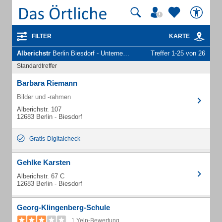
FILTER
KARTE
Alberichstr
Berlin Biesdorf - Unternehmen und Personen
Treffer 1-25 von 26
Standardtreffer
Barbara Riemann
Bilder und -rahmen
Alberichstr. 107
12683 Berlin - Biesdorf
Gratis-Digitalcheck
Gehlke Karsten
Alberichstr. 67 C
12683 Berlin - Biesdorf
Georg-Klingenberg-Schule
1 Yelp-Bewertung