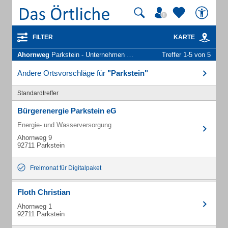
FILTER
KARTE
Ahornweg
Parkstein - Unternehmen und Personen
Treffer 1-5 von 5
Andere Ortsvorschläge für
"Parkstein"
Standardtreffer
Bürgerenergie Parkstein eG
Energie- und Wasserversorgung
Ahornweg 9
92711 Parkstein
Freimonat für Digitalpaket
Floth Christian
Ahornweg 1
92711 Parkstein