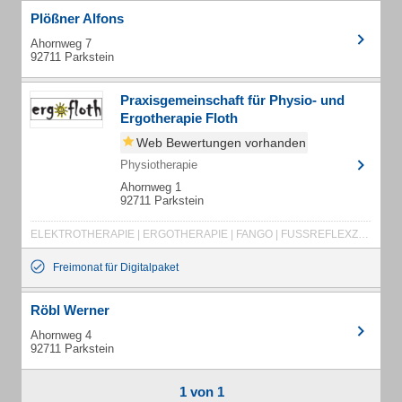
Plößner Alfons
Ahornweg 7
92711 Parkstein
Praxisgemeinschaft für Physio- und
Ergotherapie Floth
Web Bewertungen vorhanden
Physiotherapie
Ahornweg 1
92711 Parkstein
ELEKTROTHERAPIE | ERGOTHERAPIE | FANGO | FUSSREFLEXZONENTHERAPIE | GANGSCHULE | KINESIOLOGISCHES TAPEN | KOMPRESSIONSBEHANDLUNG | KRANKENGYMNASTIK | KÄLTEANWENDUNGEN | LYMHDRAINAGE | MANUELLE THERAPIE | MASSAGE | MUSKELAUFBAU | NEUROLOGISCHE ERKRANKUNGEN | PHYSIOTHERAPIE | RÜCKENSCHULE | SCHLINGENTISCH | STOFFWECHSEL | ULTRASCHALL | ÖDEMTHERAPIE | BOBATH | GRUPPENANGEBOT | HANDTHERAPIE
Freimonat für Digitalpaket
Röbl Werner
Ahornweg 4
92711 Parkstein
1 von 1