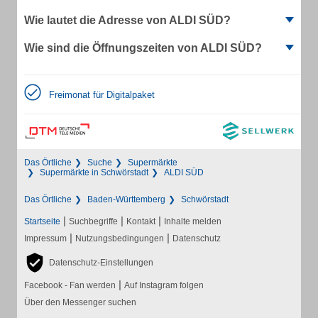
Wie lautet die Adresse von ALDI SÜD?
Wie sind die Öffnungszeiten von ALDI SÜD?
Freimonat für Digitalpaket
Das Örtliche
Suche
Supermärkte
Supermärkte in Schwörstadt
ALDI SÜD
Das Örtliche
Baden-Württemberg
Schwörstadt
|
|
|
Startseite
Suchbegriffe
Kontakt
Inhalte melden
|
|
Impressum
Nutzungsbedingungen
Datenschutz
Datenschutz-Einstellungen
|
Facebook - Fan werden
Auf Instagram folgen
Über den Messenger suchen