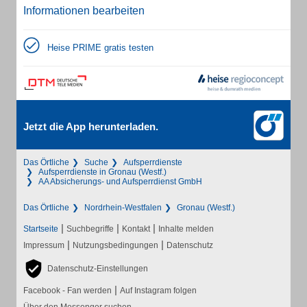
Informationen bearbeiten
Heise PRIME gratis testen
Jetzt die App herunterladen.
Das Örtliche
Suche
Aufsperrdienste
Aufsperrdienste in Gronau (Westf.)
AA Absicherungs- und Aufsperrdienst GmbH
Das Örtliche
Nordrhein-Westfalen
Gronau (Westf.)
|
|
|
Startseite
Suchbegriffe
Kontakt
Inhalte melden
|
|
Impressum
Nutzungsbedingungen
Datenschutz
Datenschutz-Einstellungen
|
Facebook - Fan werden
Auf Instagram folgen