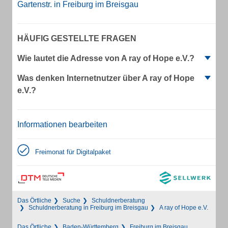
Gartenstr. in Freiburg im Breisgau
HÄUFIG GESTELLTE FRAGEN
Wie lautet die Adresse von A ray of Hope e.V.?
Was denken Internetnutzer über A ray of Hope
e.V.?
Informationen bearbeiten
Freimonat für Digitalpaket
Das Örtliche
Suche
Schuldnerberatung
Schuldnerberatung in Freiburg im Breisgau
A ray of Hope e.V.
Das Örtliche
Baden-Württemberg
Freiburg im Breisgau