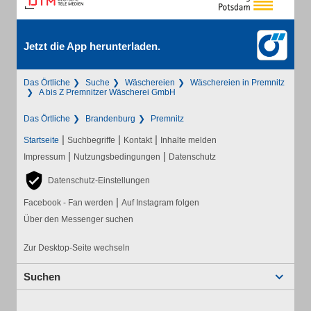
Jetzt die App herunterladen.
Das Örtliche
Suche
Wäschereien
Wäschereien in Premnitz
A bis Z Premnitzer Wäscherei GmbH
Das Örtliche
Brandenburg
Premnitz
|
|
|
Startseite
Suchbegriffe
Kontakt
Inhalte melden
|
|
Impressum
Nutzungsbedingungen
Datenschutz
Datenschutz-Einstellungen
|
Facebook - Fan werden
Auf Instagram folgen
Über den Messenger suchen
Zur Desktop-Seite wechseln
Suchen