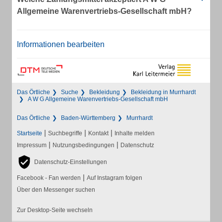
Allgemeine Warenvertriebs-Gesellschaft mbH?
Informationen bearbeiten
Das Örtliche
Suche
Bekleidung
Bekleidung in Murrhardt
A W G Allgemeine Warenvertriebs-Gesellschaft mbH
Das Örtliche
Baden-Württemberg
Murrhardt
|
|
|
Startseite
Suchbegriffe
Kontakt
Inhalte melden
|
|
Impressum
Nutzungsbedingungen
Datenschutz
Datenschutz-Einstellungen
|
Facebook - Fan werden
Auf Instagram folgen
Über den Messenger suchen
Zur Desktop-Seite wechseln