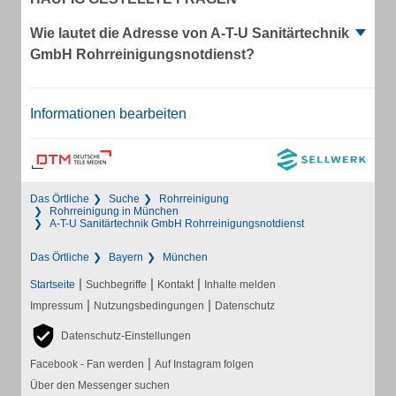
Wie lautet die Adresse von A-T-U Sanitärtechnik
GmbH Rohrreinigungsnotdienst?
Informationen bearbeiten
Das Örtliche
Suche
Rohrreinigung
Rohrreinigung in München
A-T-U Sanitärtechnik GmbH Rohrreinigungsnotdienst
Das Örtliche
Bayern
München
|
|
|
Startseite
Suchbegriffe
Kontakt
Inhalte melden
|
|
Impressum
Nutzungsbedingungen
Datenschutz
Datenschutz-Einstellungen
|
Facebook - Fan werden
Auf Instagram folgen
Über den Messenger suchen