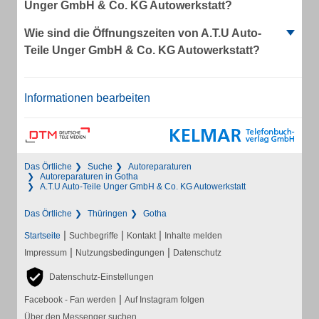
Unger GmbH & Co. KG Autowerkstatt?
Wie sind die Öffnungszeiten von A.T.U Auto-
Teile Unger GmbH & Co. KG Autowerkstatt?
Informationen bearbeiten
Das Örtliche
Suche
Autoreparaturen
Autoreparaturen in Gotha
A.T.U Auto-Teile Unger GmbH & Co. KG Autowerkstatt
Das Örtliche
Thüringen
Gotha
|
|
|
Startseite
Suchbegriffe
Kontakt
Inhalte melden
|
|
Impressum
Nutzungsbedingungen
Datenschutz
Datenschutz-Einstellungen
|
Facebook - Fan werden
Auf Instagram folgen
Über den Messenger suchen