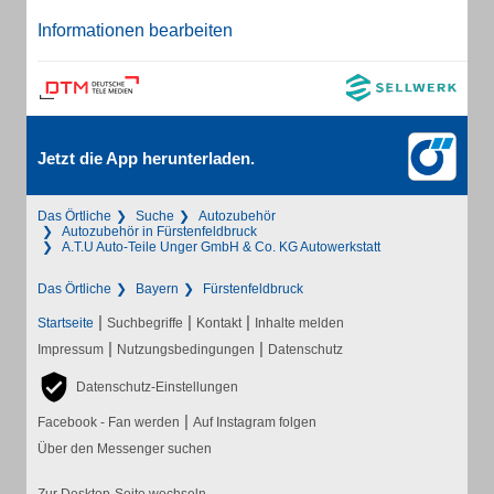
Informationen bearbeiten
Jetzt die App herunterladen.
Das Örtliche
Suche
Autozubehör
Autozubehör in Fürstenfeldbruck
A.T.U Auto-Teile Unger GmbH & Co. KG Autowerkstatt
Das Örtliche
Bayern
Fürstenfeldbruck
|
|
|
Startseite
Suchbegriffe
Kontakt
Inhalte melden
|
|
Impressum
Nutzungsbedingungen
Datenschutz
Datenschutz-Einstellungen
|
Facebook - Fan werden
Auf Instagram folgen
Über den Messenger suchen