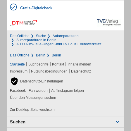
Gratis-Digitalcheck
Das Örtliche
Suche
Autoreparaturen
Autoreparaturen in Berlin
A.T.U Auto-Teile-Unger GmbH & Co. KG Autowerkstatt
Das Örtliche
Berlin
Berlin
|
|
|
Startseite
Suchbegriffe
Kontakt
Inhalte melden
|
|
Impressum
Nutzungsbedingungen
Datenschutz
Datenschutz-Einstellungen
|
Facebook - Fan werden
Auf Instagram folgen
Über den Messenger suchen
Zur Desktop-Seite wechseln
Suchen