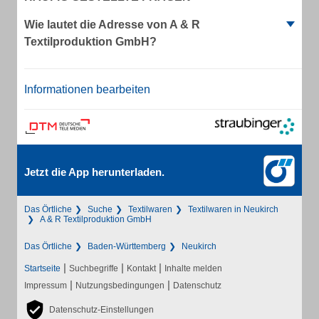
Wie lautet die Adresse von A & R
Textilproduktion GmbH?
Informationen bearbeiten
Jetzt die App herunterladen.
Das Örtliche
Suche
Textilwaren
Textilwaren in Neukirch
A & R Textilproduktion GmbH
Das Örtliche
Baden-Württemberg
Neukirch
|
|
|
Startseite
Suchbegriffe
Kontakt
Inhalte melden
|
|
Impressum
Nutzungsbedingungen
Datenschutz
Datenschutz-Einstellungen