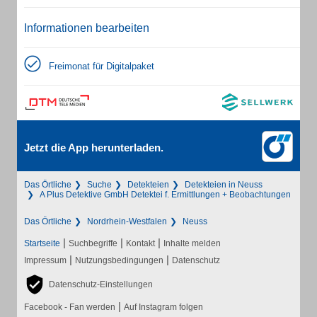
Informationen bearbeiten
Freimonat für Digitalpaket
Jetzt die App herunterladen.
Das Örtliche
Suche
Detekteien
Detekteien in Neuss
A Plus Detektive GmbH Detektei f. Ermittlungen + Beobachtungen
Das Örtliche
Nordrhein-Westfalen
Neuss
|
|
|
Startseite
Suchbegriffe
Kontakt
Inhalte melden
|
|
Impressum
Nutzungsbedingungen
Datenschutz
Datenschutz-Einstellungen
|
Facebook - Fan werden
Auf Instagram folgen