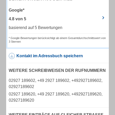
Google*
4.8
von
5
basierend auf 5 Bewertungen
* Google-Bewertungen berücksichtigt ab einem Gesamtdurchschnittswert von
3 Sternen
Kontakt im Adressbuch speichern
WEITERE SCHREIBWEISEN DER RUFNUMMERN
02927 189602, +49 2927 189602, +492927189602,
02927189602
02927 189620, +49 2927 189620, +492927189620,
02927189620
WEITERE EINTRÄGE AUF GLEICHER STRASSE