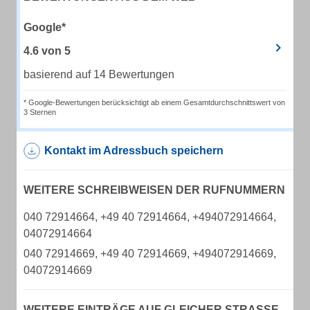
Google*
4.6
von
5
basierend auf 14 Bewertungen
* Google-Bewertungen berücksichtigt ab einem Gesamtdurchschnittswert von
3 Sternen
Kontakt im Adressbuch speichern
WEITERE SCHREIBWEISEN DER RUFNUMMERN
040 72914664, +49 40 72914664, +494072914664,
04072914664
040 72914669, +49 40 72914669, +494072914669,
04072914669
WEITERE EINTRÄGE AUF GLEICHER STRASSE