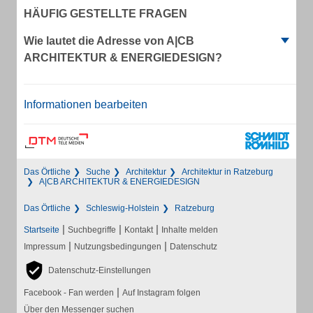
HÄUFIG GESTELLTE FRAGEN
Wie lautet die Adresse von A|CB
ARCHITEKTUR & ENERGIEDESIGN?
Informationen bearbeiten
Das Örtliche
Suche
Architektur
Architektur in Ratzeburg
A|CB ARCHITEKTUR & ENERGIEDESIGN
Das Örtliche
Schleswig-Holstein
Ratzeburg
|
|
|
Startseite
Suchbegriffe
Kontakt
Inhalte melden
|
|
Impressum
Nutzungsbedingungen
Datenschutz
Datenschutz-Einstellungen
|
Facebook - Fan werden
Auf Instagram folgen
Über den Messenger suchen