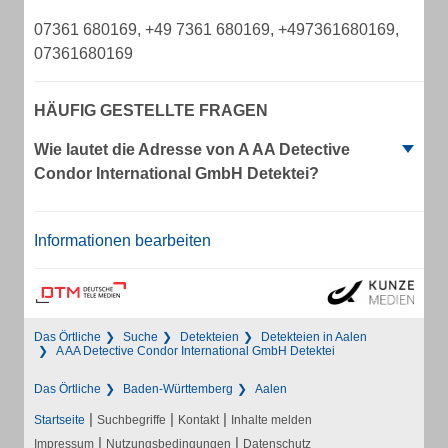
07361 680169, +49 7361 680169, +497361680169,
07361680169
HÄUFIG GESTELLTE FRAGEN
Wie lautet die Adresse von A AA Detective
Condor International GmbH Detektei?
Informationen bearbeiten
Das Örtliche
Suche
Detekteien
Detekteien in Aalen
A AA Detective Condor International GmbH Detektei
Das Örtliche
Baden-Württemberg
Aalen
|
|
|
Startseite
Suchbegriffe
Kontakt
Inhalte melden
|
|
Impressum
Nutzungsbedingungen
Datenschutz