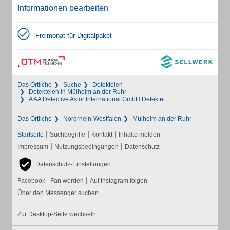
Informationen bearbeiten
Freimonat für Digitalpaket
Das Örtliche
Suche
Detekteien
Detekteien in Mülheim an der Ruhr
A AA Detective Astor International GmbH Detektei
Das Örtliche
Nordrhein-Westfalen
Mülheim an der Ruhr
|
|
|
Startseite
Suchbegriffe
Kontakt
Inhalte melden
|
|
Impressum
Nutzungsbedingungen
Datenschutz
Datenschutz-Einstellungen
|
Facebook - Fan werden
Auf Instagram folgen
Über den Messenger suchen
Zur Desktop-Seite wechseln