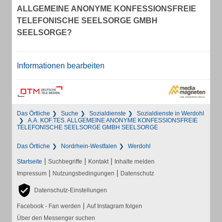
ALLGEMEINE ANONYME KONFESSIONSFREIE
TELEFONISCHE SEELSORGE GMBH
SEELSORGE?
Informationen bearbeiten
Das Örtliche
Suche
Sozialdienste
Sozialdienste in Werdohl
A.A. KOF.TES. ALLGEMEINE ANONYME KONFESSIONSFREIE
TELEFONISCHE SEELSORGE GMBH SEELSORGE
Das Örtliche
Nordrhein-Westfalen
Werdohl
|
|
|
Startseite
Suchbegriffe
Kontakt
Inhalte melden
|
|
Impressum
Nutzungsbedingungen
Datenschutz
Datenschutz-Einstellungen
|
Facebook - Fan werden
Auf Instagram folgen
Über den Messenger suchen