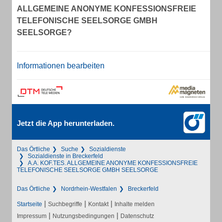
ALLGEMEINE ANONYME KONFESSIONSFREIE
TELEFONISCHE SEELSORGE GMBH
SEELSORGE?
Informationen bearbeiten
Jetzt die App herunterladen.
Das Örtliche
Suche
Sozialdienste
Sozialdienste in Breckerfeld
A.A. KOF.TES. ALLGEMEINE ANONYME KONFESSIONSFREIE
TELEFONISCHE SEELSORGE GMBH SEELSORGE
Das Örtliche
Nordrhein-Westfalen
Breckerfeld
|
|
|
Startseite
Suchbegriffe
Kontakt
Inhalte melden
|
|
Impressum
Nutzungsbedingungen
Datenschutz