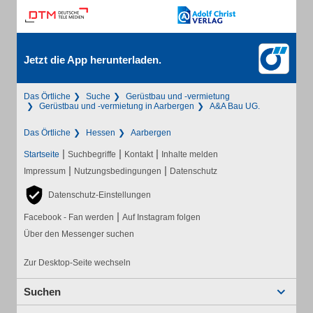
Jetzt die App herunterladen.
Das Örtliche
Suche
Gerüstbau und -vermietung
Gerüstbau und -vermietung in Aarbergen
A&A Bau UG.
Das Örtliche
Hessen
Aarbergen
|
|
|
Startseite
Suchbegriffe
Kontakt
Inhalte melden
|
|
Impressum
Nutzungsbedingungen
Datenschutz
Datenschutz-Einstellungen
|
Facebook - Fan werden
Auf Instagram folgen
Über den Messenger suchen
Zur Desktop-Seite wechseln
Suchen