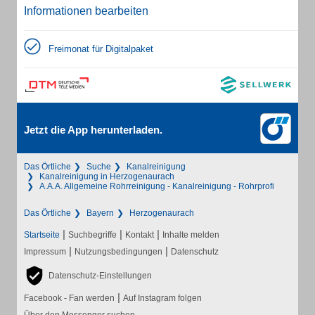
Informationen bearbeiten
Freimonat für Digitalpaket
Jetzt die App herunterladen.
Das Örtliche
Suche
Kanalreinigung
Kanalreinigung in Herzogenaurach
A.A.A. Allgemeine Rohrreinigung - Kanalreinigung - Rohrprofi
Das Örtliche
Bayern
Herzogenaurach
|
|
|
Startseite
Suchbegriffe
Kontakt
Inhalte melden
|
|
Impressum
Nutzungsbedingungen
Datenschutz
Datenschutz-Einstellungen
|
Facebook - Fan werden
Auf Instagram folgen