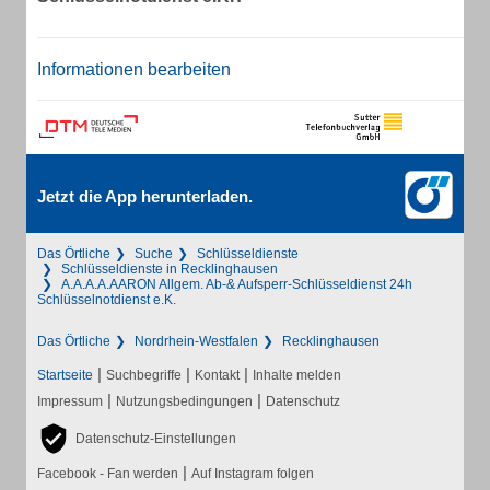
Informationen bearbeiten
Jetzt die App herunterladen.
Das Örtliche
Suche
Schlüsseldienste
Schlüsseldienste in Recklinghausen
A.A.A.A.AARON Allgem. Ab-& Aufsperr-Schlüsseldienst 24h
Schlüsselnotdienst e.K.
Das Örtliche
Nordrhein-Westfalen
Recklinghausen
|
|
|
Startseite
Suchbegriffe
Kontakt
Inhalte melden
|
|
Impressum
Nutzungsbedingungen
Datenschutz
Datenschutz-Einstellungen
|
Facebook - Fan werden
Auf Instagram folgen