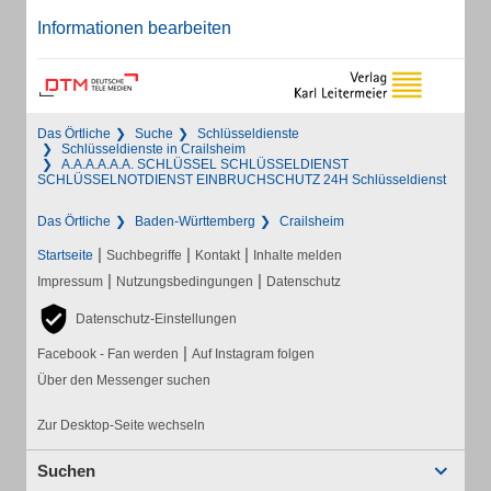
Informationen bearbeiten
Das Örtliche
Suche
Schlüsseldienste
Schlüsseldienste in Crailsheim
A.A.A.A.A.A. SCHLÜSSEL SCHLÜSSELDIENST
SCHLÜSSELNOTDIENST EINBRUCHSCHUTZ 24H Schlüsseldienst
Das Örtliche
Baden-Württemberg
Crailsheim
|
|
|
Startseite
Suchbegriffe
Kontakt
Inhalte melden
|
|
Impressum
Nutzungsbedingungen
Datenschutz
Datenschutz-Einstellungen
|
Facebook - Fan werden
Auf Instagram folgen
Über den Messenger suchen
Zur Desktop-Seite wechseln
Suchen