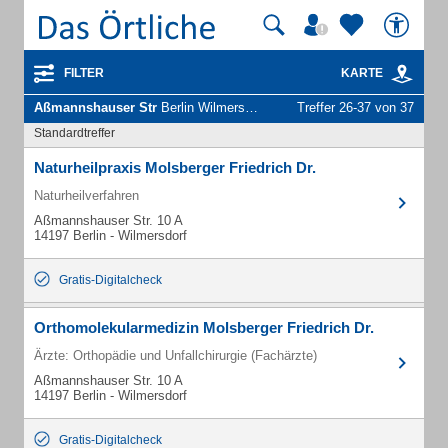
FILTER
KARTE
Aßmannshauser Str
Berlin Wilmersdorf - Unternehmen und Personen
Treffer 26-37 von 37
Standardtreffer
Naturheilpraxis Molsberger Friedrich Dr.
Naturheilverfahren
Aßmannshauser Str. 10 A
14197 Berlin - Wilmersdorf
Gratis-Digitalcheck
Orthomolekularmedizin Molsberger Friedrich Dr.
Ärzte: Orthopädie und Unfallchirurgie (Fachärzte)
Aßmannshauser Str. 10 A
14197 Berlin - Wilmersdorf
Gratis-Digitalcheck