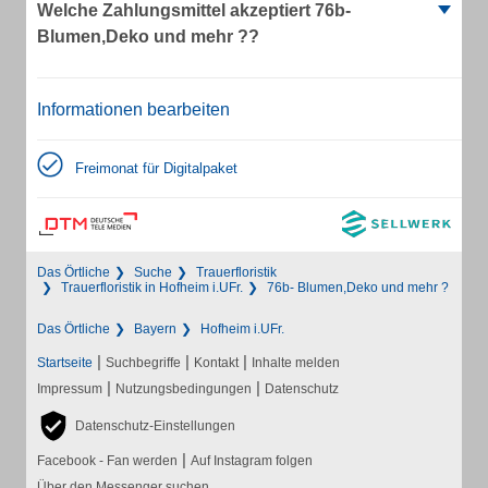
Welche Zahlungsmittel akzeptiert 76b-
Blumen,Deko und mehr ??
Informationen bearbeiten
Freimonat für Digitalpaket
Das Örtliche
Suche
Trauerfloristik
Trauerfloristik in Hofheim i.UFr.
76b- Blumen,Deko und mehr ?
Das Örtliche
Bayern
Hofheim i.UFr.
|
|
|
Startseite
Suchbegriffe
Kontakt
Inhalte melden
|
|
Impressum
Nutzungsbedingungen
Datenschutz
Datenschutz-Einstellungen
|
Facebook - Fan werden
Auf Instagram folgen
Über den Messenger suchen