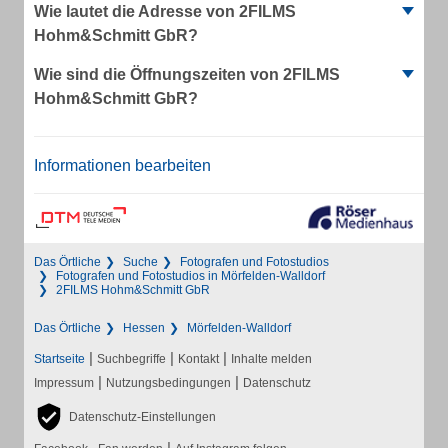
Wie lautet die Adresse von 2FILMS
Hohm&Schmitt GbR?
Wie sind die Öffnungszeiten von 2FILMS
Hohm&Schmitt GbR?
Informationen bearbeiten
Das Örtliche
Suche
Fotografen und Fotostudios
Fotografen und Fotostudios in Mörfelden-Walldorf
2FILMS Hohm&Schmitt GbR
Das Örtliche
Hessen
Mörfelden-Walldorf
|
|
|
Startseite
Suchbegriffe
Kontakt
Inhalte melden
|
|
Impressum
Nutzungsbedingungen
Datenschutz
Datenschutz-Einstellungen
|