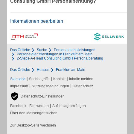
Consulting GmbH Personalberatung?
Informationen bearbeiten
Das Örtliche
Suche
Personaldienstleistungen
Personaldienstleistungen in Frankfurt am Main
2-Steps-A-Head Consulting GmbH Personalberatung
Das Örtliche
Hessen
Frankfurt am Main
|
|
|
Startseite
Suchbegriffe
Kontakt
Inhalte melden
|
|
Impressum
Nutzungsbedingungen
Datenschutz
Datenschutz-Einstellungen
|
Facebook - Fan werden
Auf Instagram folgen
Über den Messenger suchen
Zur Desktop-Seite wechseln