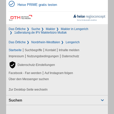
Heise PRIME gratis testen
Das Örtliche
Suche
Makler
Makler in Lengerich
1aBeratung.de IFV Maklerbüro Mutlak
Das Örtliche
Nordrhein-Westfalen
Lengerich
|
|
|
Startseite
Suchbegriffe
Kontakt
Inhalte melden
|
|
Impressum
Nutzungsbedingungen
Datenschutz
Datenschutz-Einstellungen
|
Facebook - Fan werden
Auf Instagram folgen
Über den Messenger suchen
Zur Desktop-Seite wechseln
Suchen