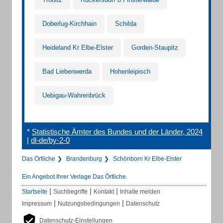
Doberlug-Kirchhain
Schilda
Heideland Kr Elbe-Elster
Gorden-Staupitz
Bad Liebenwerda
Hohenleipisch
Uebigau-Wahrenbrück
*
Statistische Ämter des Bundes und der Länder, 2024
|
dl-de/by-2-0
Das Örtliche
Brandenburg
Schönborn Kr Elbe-Elster
Ein Angebot Ihrer Verlage Das Örtliche.
|
|
|
Startseite
Suchbegriffe
Kontakt
Inhalte melden
|
|
Impressum
Nutzungsbedingungen
Datenschutz
Datenschutz-Einstellungen