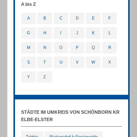
A bis Z
A
B
C
D
E
F
G
H
I
J
K
L
M
N
O
P
Q
R
S
T
U
V
W
X
Y
Z
STÄDTE IM UMKREIS VON SCHÖNBORN KR
ELBE-ELSTER
Tröbitz
Rückersdorf b Finsterwalde