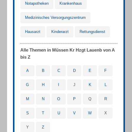
Notapotheken
Krankenhaus
Medizinisches Versorgungszentrum
Hausarzt
Kinderarzt
Rettungsdienst
Alle Themen in Müssen Kr Hzgt Lauenb von A
bis Z
A
B
C
D
E
F
G
H
I
J
K
L
M
N
O
P
Q
R
S
T
U
V
W
X
Y
Z