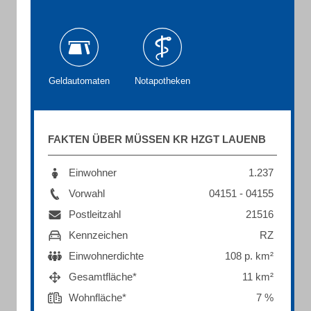
Geldautomaten
Notapotheken
FAKTEN ÜBER MÜSSEN KR HZGT LAUENB
Einwohner
1.237
Vorwahl
04151 - 04155
Postleitzahl
21516
Kennzeichen
RZ
Einwohnerdichte
108 p. km²
Gesamtfläche*
11 km²
Wohnfläche*
7 %