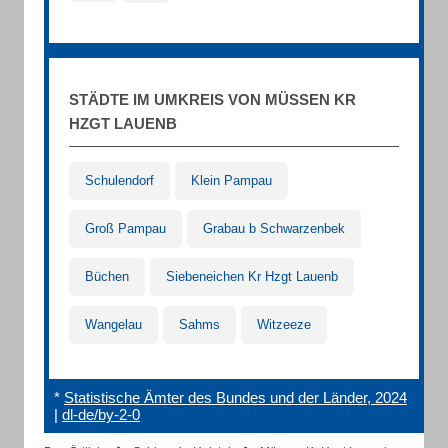
STÄDTE IM UMKREIS VON MÜSSEN KR
HZGT LAUENB
Schulendorf
Klein Pampau
Groß Pampau
Grabau b Schwarzenbek
Büchen
Siebeneichen Kr Hzgt Lauenb
Wangelau
Sahms
Witzeeze
*
Statistische Ämter des Bundes und der Länder, 2024
|
dl-de/by-2-0