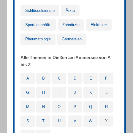
Schlüsseldienste
Ärzte
Sportgeschäfte
Zahnärzte
Elektriker
Rheumatologie
Gärtnereien
Alle Themen in Dießen am Ammersee von A
bis Z
A
B
C
D
E
F
G
H
I
J
K
L
M
N
O
P
Q
R
S
T
U
V
W
X