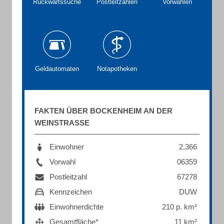
Rückwärtssuche
Postleitzahlen
Vorwahlen
Geldautomaten
Notapotheken
FAKTEN ÜBER BOCKENHEIM AN DER
WEINSTRASSE
Einwohner
2.366
Vorwahl
06359
Postleitzahl
67278
Kennzeichen
DUW
Einwohnerdichte
210 p. km²
Gesamtfläche*
11 km²