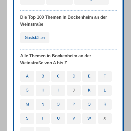
Die Top 100 Themen in Bockenheim an der
Weinstraße
Gaststätten
Alle Themen in Bockenheim an der
Weinstraße von A bis Z
A
B
C
D
E
F
G
H
I
J
K
L
M
N
O
P
Q
R
S
T
U
V
W
X