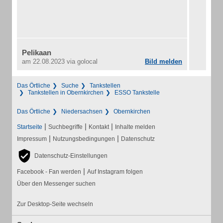
Pelikaan
am 22.08.2023
via golocal
Bild melden
Das Örtliche
Suche
Tankstellen
Tankstellen in Obernkirchen
ESSO Tankstelle
Das Örtliche
Niedersachsen
Obernkirchen
|
|
|
Startseite
Suchbegriffe
Kontakt
Inhalte melden
|
|
Impressum
Nutzungsbedingungen
Datenschutz
Datenschutz-Einstellungen
|
Facebook - Fan werden
Auf Instagram folgen
Über den Messenger suchen
Zur Desktop-Seite wechseln