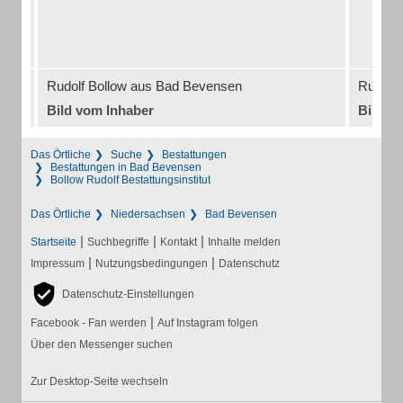
Rudolf Bollow aus Bad Bevensen
Rudolf
Bild vom Inhaber
Bild v
Das Örtliche
Suche
Bestattungen
Bestattungen in Bad Bevensen
Bollow Rudolf Bestattungsinstitut
Das Örtliche
Niedersachsen
Bad Bevensen
|
|
|
Startseite
Suchbegriffe
Kontakt
Inhalte melden
|
|
Impressum
Nutzungsbedingungen
Datenschutz
Datenschutz-Einstellungen
|
Facebook - Fan werden
Auf Instagram folgen
Über den Messenger suchen
Zur Desktop-Seite wechseln