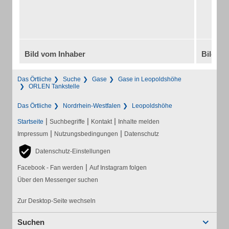
Bild vom Inhaber
Bild vo
Das Örtliche
Suche
Gase
Gase in Leopoldshöhe
ORLEN Tankstelle
Das Örtliche
Nordrhein-Westfalen
Leopoldshöhe
|
|
|
Startseite
Suchbegriffe
Kontakt
Inhalte melden
|
|
Impressum
Nutzungsbedingungen
Datenschutz
Datenschutz-Einstellungen
|
Facebook - Fan werden
Auf Instagram folgen
Über den Messenger suchen
Zur Desktop-Seite wechseln
Suchen